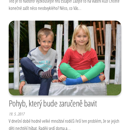
Teď je to naostro! Vyzkoušejte hru Escape! Zažijte to na vlastní kůži Chcete
konečně zažít něco neobvyklého? Něco, co Vás…
Pohyb, který bude zaručeně bavit
19. 5. 2017
V dnešní době hodně velké množství rodičů řeší ten problém, že se jejich
děti nechtějí hýbat. Raději sedí doma a…