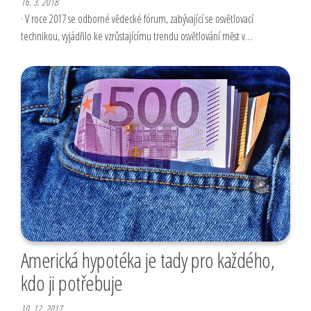
16. 3. 2018
· V roce 2017 se odborné vědecké fórum, zabývající se osvětlovací
technikou, vyjádřilo ke vzrůstajícímu trendu osvětlování měst v…
Americká hypotéka je tady pro každého,
kdo ji potřebuje
10. 12. 2017