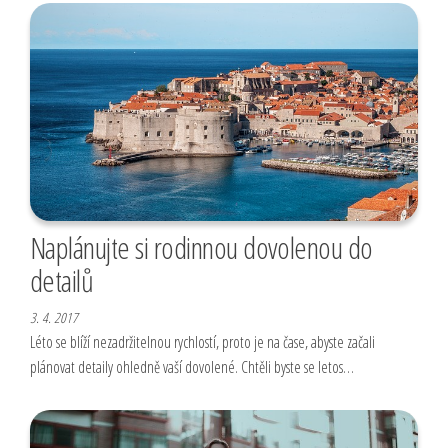
Naplánujte si rodinnou dovolenou do
detailů
3. 4. 2017
Léto se blíží nezadržitelnou rychlostí, proto je na čase, abyste začali
plánovat detaily ohledně vaší dovolené. Chtěli byste se letos…