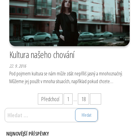
Kultura našeho chování
22. 9. 2016
Pod pojmem kultura se nám může zdát nepříliš jasný a mnohoznačný.
Můžeme jej použít v mnoha situacích, například pokud chcete…
Stránkování
Předchozí
1
…
18
19
příspěvků
Vyhledávání
NEJNOVĚJŠÍ PŘÍSPĚVKY