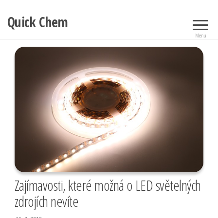
Přeskočit
Quick Chem
na
obsah
Menu
Zajímavosti, které možná o LED světelných
zdrojích nevíte