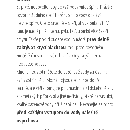
Za prvé, nedovolte, aby do vaší vody vnikla špína. Právě z
bezprostředního okolí bazénu se do vody dostává
nejvíce špíny. A je to snadné – stačí, aby zafoukal vítr. V tu
ránu je nádrž plná prachu, pylu, listí, úlomků větviček či
hmyzu. Takže pokud budete vodu v nádrži
pravidelně
zakrývat krycí plachtou
, tak ji před zbytečným
znečištěním spolehlivě ochráníte vždy, když se zrovna
nebudete koupat.
Mnoho nečistot můžete do bazénové vody zanést i na
své vlastním těle. Možná nejsou okem moc dobře
patrné, ale věřte tomu, že pot, mastnota z lidského těla i z
kosmetických přípravků a jiné nečistoty, které na vás ulpí,
kvalitě bazénové vody příliš nepřidají. Neváhejte se proto
před každým vstupem do vody náležitě
osprchovat
.