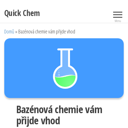
Přeskočit
Quick Chem
na
obsah
Menu
Domů
»
Bazénová chemie vám přijde vhod
Bazénová chemie vám
přijde vhod