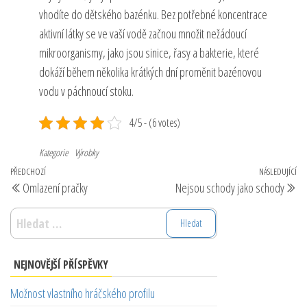
vhodíte do dětského bazénku. Bez potřebné koncentrace
aktivní látky se ve vaší vodě začnou množit nežádoucí
mikroorganismy, jako jsou sinice, řasy a bakterie, které
dokáží během několika krátkých dní proměnit bazénovou
vodu v páchnoucí stoku.
4/5 - (6 votes)
Kategorie
Výrobky
Navigace
Předchozí
PŘEDCHOZÍ
NÁSLEDUJÍCÍ
Ná
Omlazení pračky
Nejsou schody jako schody
pro
příspěvek
př
příspěvek
Vyhledávání
NEJNOVĚJŠÍ PŘÍSPĚVKY
Možnost vlastního hráčského profilu