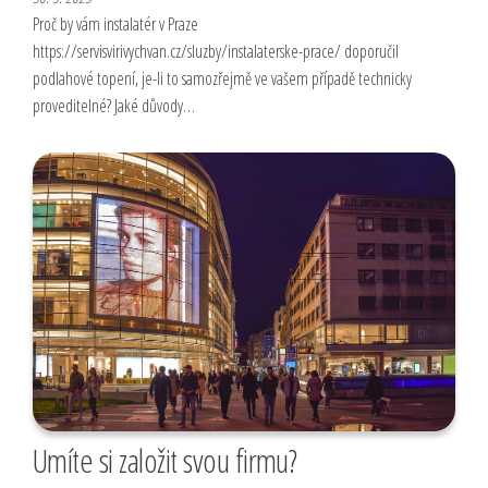
Proč by vám instalatér v Praze
https://servisvirivychvan.cz/sluzby/instalaterske-prace/ doporučil
podlahové topení, je-li to samozřejmě ve vašem případě technicky
proveditelné? Jaké důvody…
Umíte si založit svou firmu?