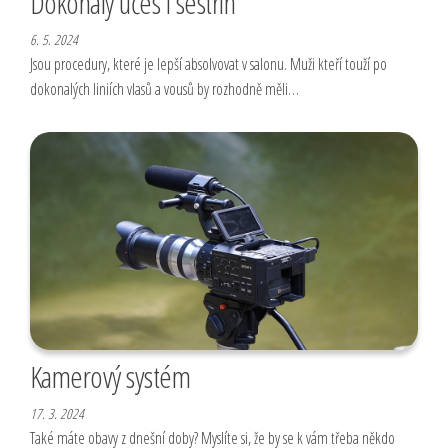
Dokonalý účes i sestřih
6. 5. 2024
Jsou procedury, které je lepší absolvovat v salonu. Muži kteří touží po
dokonalých liniích vlasů a vousů by rozhodně měli…
Kamerový systém
17. 3. 2024
Také máte obavy z dnešní doby? Myslíte si, že by se k vám třeba někdo