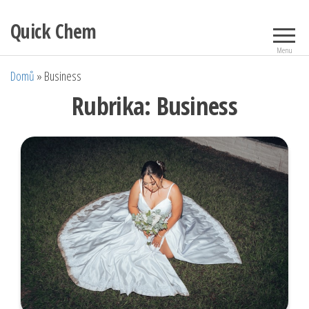
Přeskočit
Quick Chem
na
obsah
Menu
Domů
»
Business
Rubrika:
Business