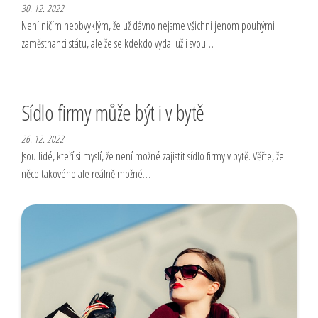
30. 12. 2022
Není ničím neobvyklým, že už dávno nejsme všichni jenom pouhými
zaměstnanci státu, ale že se kdekdo vydal už i svou…
Sídlo firmy může být i v bytě
26. 12. 2022
Jsou lidé, kteří si myslí, že není možné zajistit sídlo firmy v bytě. Věřte, že
něco takového ale reálně možné…