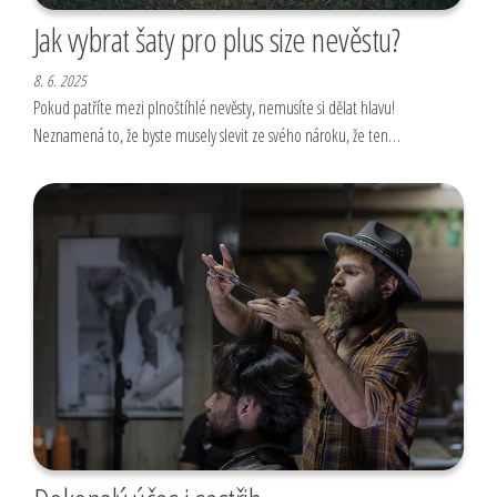
Jak vybrat šaty pro plus size nevěstu?
8. 6. 2025
Pokud patříte mezi plnoštíhlé nevěsty, nemusíte si dělat hlavu!
Neznamená to, že byste musely slevit ze svého nároku, že ten…