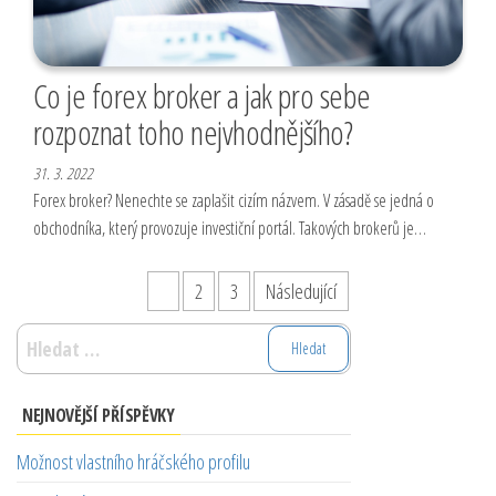
Co je forex broker a jak pro sebe
rozpoznat toho nejvhodnějšího?
31. 3. 2022
Forex broker? Nenechte se zaplašit cizím názvem. V zásadě se jedná o
obchodníka, který provozuje investiční portál. Takových brokerů je…
Stránkování
1
2
3
Následující
příspěvků
Vyhledávání
NEJNOVĚJŠÍ PŘÍSPĚVKY
Možnost vlastního hráčského profilu