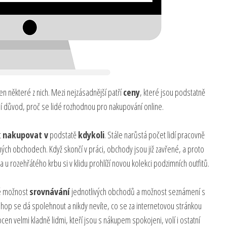
n některé z nich. Mezi nejzásadnější patří
ceny
, které jsou podstatně
ní důvod, proč se lidé rozhodnou pro nakupování online.
t
nakupovat v
podstatě
kdykoli
. Stále narůstá počet lidí pracovně
ných obchodech. Když skončí v práci, obchody jsou již zavřené, a proto
 a u rozehřátého krbu si v klidu prohlíží novou kolekci podzimních outfitů.
ké možnost
srovnávání
jednotlivých obchodů a možnost seznámení s
-shop se dá spolehnout a nikdy nevíte, co se za internetovou stránkou
en velmi kladně lidmi, kteří jsou s nákupem spokojeni, volí i ostatní