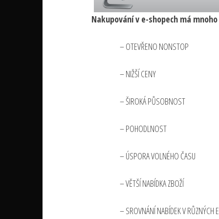
Nakupování v e-shopech má mnoho v
– OTEVŘENO NONSTOP
– NIŽŠÍ CENY
– ŠIROKÁ PŮSOBNOST
– POHODLNOST
– ÚSPORA VOLNÉHO ČASU
– VĚTŠÍ NABÍDKA ZBOŽÍ
– SROVNÁNÍ NABÍDEK V RŮZNÝCH E