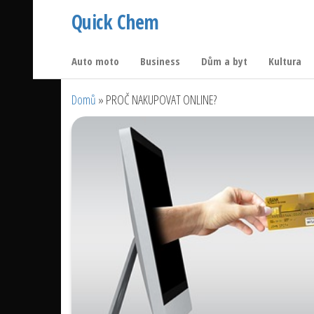
Přeskočit
Quick Chem
na
obsah
Auto moto
Business
Dům a byt
Kultura
Domů
»
PROČ NAKUPOVAT ONLINE?