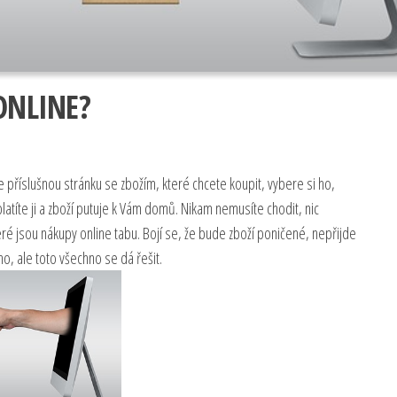
ONLINE?
 příslušnou stránku se zbožím, které chcete koupit, vybere si ho,
atíte ji a zboží putuje k Vám domů. Nikam nemusíte chodit, nic
eré jsou nákupy online tabu. Bojí se, že bude zboží poničené, nepřijde
o, ale toto všechno se dá řešit.