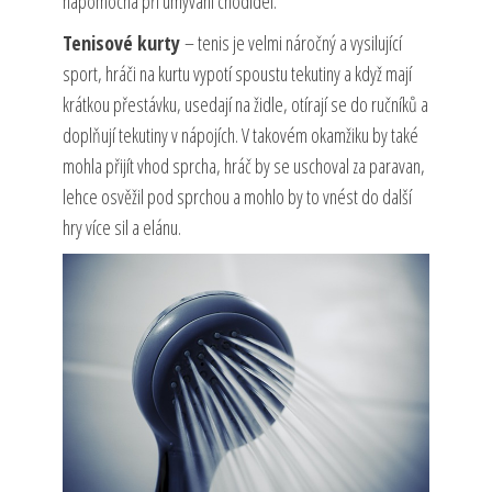
nápomocná při umývání chodidel.
Tenisové kurty
– tenis je velmi náročný a vysilující
sport, hráči na kurtu vypotí spoustu tekutiny a když mají
krátkou přestávku, usedají na židle, otírají se do ručníků a
doplňují tekutiny v nápojích. V takovém okamžiku by také
mohla přijít vhod sprcha, hráč by se uschoval za paravan,
lehce osvěžil pod sprchou a mohlo by to vnést do další
hry více sil a elánu.