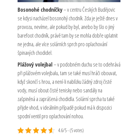
Bosonohé chodníčky
– v centru Českých Budějovic
se kdysi nacházel bosonohý chodník. Zda je ještě dnes v
provozu, nevíme, ale pokud by byl, anebo by šlo o jiný
barefoot chodník, právě tam by se mohla dobře uplatnit
ne jedna, ale více solárních sprch pro oplachování
špinavých chodidel.
Plážový volejbal
– v podobném duchu se to odehrává
při plážovém volejbalu, tam se také musí hráči obouvat,
když skončí s hrou, a není-li nablízku žádný zdroj čisté
vody, musí obout čisté tenisky nebo sandály na
zašpiněná a zaprášená chodidla. Solární sprcha tu také
přijde vhod, v ideálním případě pokud má k dispozici
spodní ventil pro oplachování nohou.
4.6/5 - (5 votes)