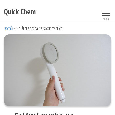
Přeskočit
Quick Chem
na
obsah
Menu
Domů
»
Solární sprcha na sportovištích