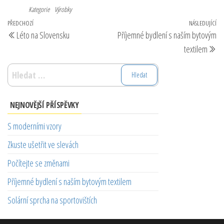
Kategorie
Výrobky
Navigace
Předchozí
PŘEDCHOZÍ
NÁSLEDUJÍCÍ
Ná
Léto na Slovensku
Příjemné bydlení s naším bytovým
pro
příspěvek
př
textilem
příspěvek
Vyhledávání
NEJNOVĚJŠÍ PŘÍSPĚVKY
S moderními vzory
Zkuste ušetřit ve slevách
Počítejte se změnami
Příjemné bydlení s naším bytovým textilem
Solární sprcha na sportovištích