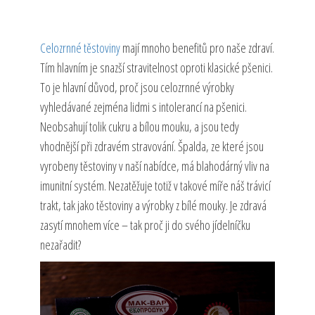
Celozrnné těstoviny
mají mnoho benefitů pro naše zdraví.
Tím hlavním je snazší stravitelnost oproti klasické pšenici.
To je hlavní důvod, proč jsou celozrnné výrobky
vyhledávané zejména lidmi s intolerancí na pšenici.
Neobsahují tolik cukru a bílou mouku, a jsou tedy
vhodnější při zdravém stravování. Špalda, ze které jsou
vyrobeny těstoviny v naší nabídce, má blahodárný vliv na
imunitní systém. Nezatěžuje totiž v takové míře náš trávicí
trakt, tak jako těstoviny a výrobky z bílé mouky. Je zdravá
zasytí mnohem více – tak proč ji do svého jídelníčku
nezařadit?