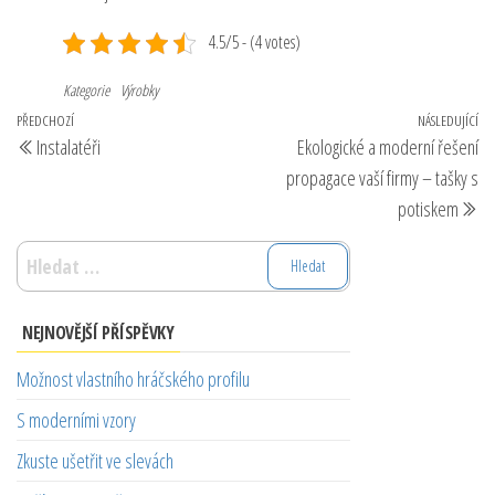
4.5/5 - (4 votes)
Kategorie
Výrobky
Navigace
Předchozí
PŘEDCHOZÍ
NÁSLEDUJÍCÍ
Ná
Instalatéři
Ekologické a moderní řešení
pro
příspěvek
př
propagace vaší firmy – tašky s
příspěvek
potiskem
Vyhledávání
NEJNOVĚJŠÍ PŘÍSPĚVKY
Možnost vlastního hráčského profilu
S moderními vzory
Zkuste ušetřit ve slevách