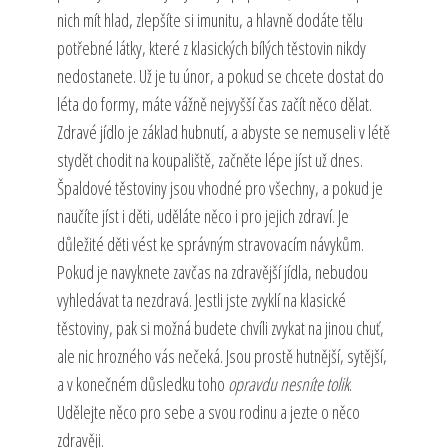
nich mít hlad, zlepšíte si imunitu, a hlavně dodáte tělu
potřebné látky, které z klasických bílých těstovin nikdy
nedostanete. Už je tu únor, a pokud se chcete dostat do
léta do formy, máte vážně nejvyšší čas začít něco dělat.
Zdravé jídlo je základ hubnutí, a abyste se nemuseli v létě
stydět chodit na koupaliště, začněte lépe jíst už dnes.
Špaldové těstoviny jsou vhodné pro všechny, a pokud je
naučíte jíst i děti, uděláte něco i pro jejich zdraví. Je
důležité děti vést ke správným stravovacím návykům.
Pokud je navyknete zavčas na zdravější jídla, nebudou
vyhledávat ta nezdravá. Jestli jste zvyklí na klasické
těstoviny, pak si možná budete chvíli zvykat na jinou chuť,
ale nic hrozného vás nečeká. Jsou prostě hutnější, sytější,
a v konečném důsledku toho
opravdu nesníte tolik
.
Udělejte něco pro sebe a svou rodinu a jezte o něco
zdravěji.