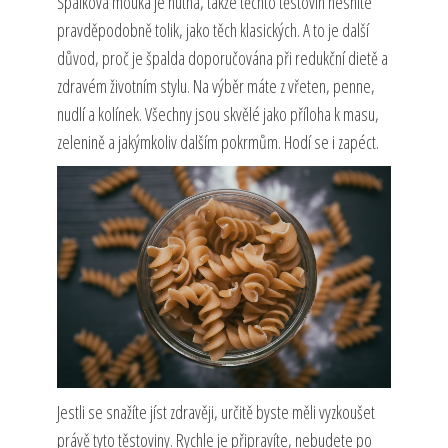
Špalková mouka je hutná, takže těchto těstovin nesníte
pravděpodobně tolik, jako těch klasických. A to je další
důvod, proč je špalda doporučována při redukční dietě a
zdravém životním stylu. Na výběr máte z vřeten, penne,
nudlí a kolínek. Všechny jsou skvělé jako příloha k masu,
zelenině a jakýmkoliv dalším pokrmům. Hodí se i zapéct.
Jestli se snažíte jíst zdravěji, určitě byste měli vyzkoušet
právě tyto těstoviny. Rychle je připravíte, nebudete po