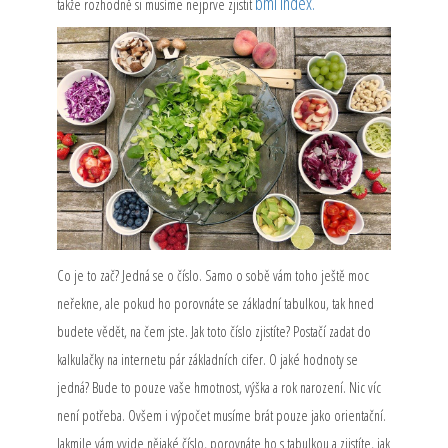
bmi index.
takže rozhodně si musíme nejprve zjistit
Co je to zač? Jedná se o číslo. Samo o sobě vám toho ještě moc
neřekne, ale pokud ho porovnáte se základní tabulkou, tak hned
budete vědět, na čem jste. Jak toto číslo zjistíte? Postačí zadat do
kalkulačky na internetu pár základních cifer. O jaké hodnoty se
jedná? Bude to pouze vaše hmotnost, výška a rok narození. Nic víc
není potřeba. Ovšem i výpočet musíme brát pouze jako orientační.
Jakmile vám vyjde nějaké číslo, porovnáte ho s tabulkou a zjistíte, jak