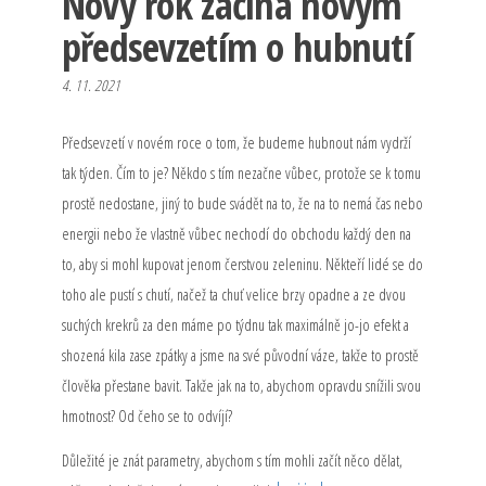
Nový rok začíná novým
předsevzetím o hubnutí
4. 11. 2021
Předsevzetí v novém roce o tom, že budeme hubnout nám vydrží
tak týden. Čím to je? Někdo s tím nezačne vůbec, protože se k tomu
prostě nedostane, jiný to bude svádět na to, že na to nemá čas nebo
energii nebo že vlastně vůbec nechodí do obchodu každý den na
to, aby si mohl kupovat jenom čerstvou zeleninu. Někteří lidé se do
toho ale pustí s chutí, načež ta chuť velice brzy opadne a ze dvou
suchých krekrů za den máme po týdnu tak maximálně jo-jo efekt a
shozená kila zase zpátky a jsme na své původní váze, takže to prostě
člověka přestane bavit. Takže jak na to, abychom opravdu snížili svou
hmotnost? Od čeho se to odvíjí?
Důležité je znát parametry, abychom s tím mohli začít něco dělat,