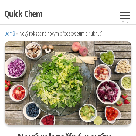
Přeskočit
Quick Chem
na
obsah
Menu
Domů
»
Nový rok začíná novým předsevzetím o hubnutí