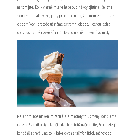
na tom jste. Kolik vlastně musíte hubnout. Někdy zjistíme, že jsme
skoro v normální váze, jindy přijdeme na to, že musíme nejlépe k
odborníkovi, protože už máme extrémní obezitu, kterou jedna
dieta rozhodně nevyřeší a měli bychom změnit i svůj životní styl.
Nejenom jídelníčkem to začíná, ale mnohdy to u změny kompletně
celého životního stylu končí. Jakmile si totiž uvědomíte, že chcete jít
konečně zdravěji, ne tolik kalorických a tučných jídel, začnete se