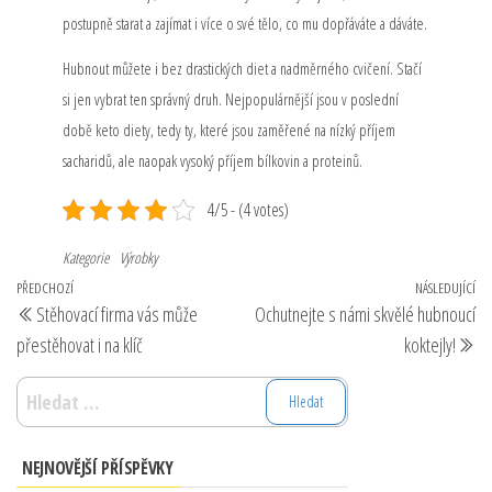
postupně starat a zajímat i více o své tělo, co mu dopřáváte a dáváte.
Hubnout můžete i bez drastických diet a nadměrného cvičení. Stačí
si jen vybrat ten správný druh. Nejpopulárnější jsou v poslední
době keto diety, tedy ty, které jsou zaměřené na nízký příjem
sacharidů, ale naopak vysoký příjem bílkovin a proteinů.
4/5 - (4 votes)
Kategorie
Výrobky
Navigace
Předchozí
PŘEDCHOZÍ
NÁSLEDUJÍCÍ
Ná
Stěhovací firma vás může
Ochutnejte s námi skvělé hubnoucí
pro
příspěvek
př
přestěhovat i na klíč
koktejly!
příspěvek
Vyhledávání
NEJNOVĚJŠÍ PŘÍSPĚVKY