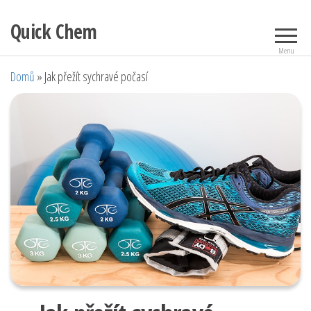
Přeskočit
Quick Chem
na
obsah
Menu
Domů
»
Jak přežít sychravé počasí