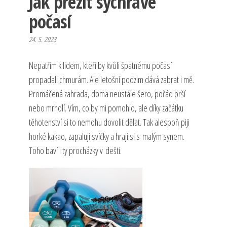
Jak přežít sychravé
počasí
24. 5. 2023
Nepatřím k lidem, kteří by kvůli špatnému počasí
propadali chmurám. Ale letošní podzim dává zabrat i mě.
Promáčená zahrada, doma neustále šero, pořád prší
nebo mrholí. Vím, co by mi pomohlo, ale díky začátku
těhotenství si to nemohu dovolit dělat. Tak alespoň piji
horké kakao, zapaluji svíčky a hraji si s malým synem.
Toho baví i ty procházky v dešti.