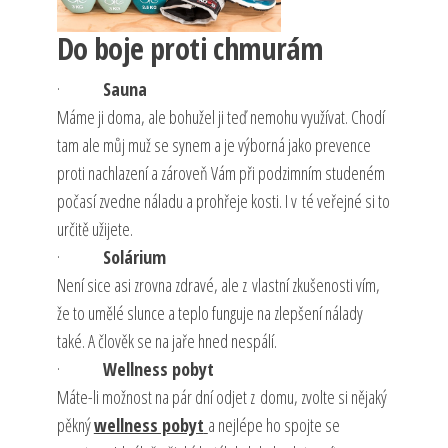
Do boje proti chmurám
·
Sauna
Máme ji doma, ale bohužel ji teď nemohu využívat. Chodí
tam ale můj muž se synem a je výborná jako prevence
proti nachlazení a zároveň Vám při podzimním studeném
počasí zvedne náladu a prohřeje kosti. I v té veřejné si to
určitě užijete.
·
Solárium
Není sice asi zrovna zdravé, ale z vlastní zkušenosti vím,
že to umělé slunce a teplo funguje na zlepšení nálady
také. A člověk se na jaře hned nespálí.
·
Wellness pobyt
Máte-li možnost na pár dní odjet z domu, zvolte si nějaký
pěkný
wellness pobyt
a nejlépe ho spojte se