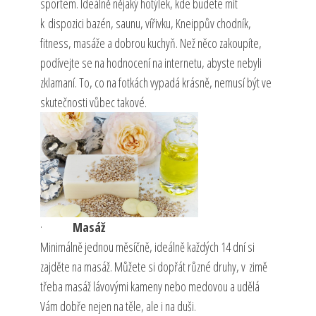
sportem. Ideálně nějaký hotýlek, kde budete mít
k dispozici bazén, saunu, vířivku, Kneippův chodník,
fitness, masáže a dobrou kuchyň. Než něco zakoupíte,
podívejte se na hodnocení na internetu, abyste nebyli
zklamaní. To, co na fotkách vypadá krásně, nemusí být ve
skutečnosti vůbec takové.
·
Masáž
Minimálně jednou měsíčně, ideálně každých 14 dní si
zajděte na masáž. Můžete si dopřát různé druhy, v zimě
třeba masáž lávovými kameny nebo medovou a udělá
Vám dobře nejen na těle, ale i na duši.