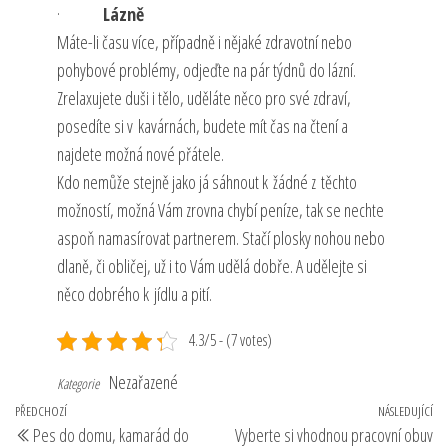
·
Lázně
Máte-li času více, případně i nějaké zdravotní nebo
pohybové problémy, odjeďte na pár týdnů do lázní.
Zrelaxujete duši i tělo, uděláte něco pro své zdraví,
posedíte si v kavárnách, budete mít čas na čtení a
najdete možná nové přátele.
Kdo nemůže stejně jako já sáhnout k žádné z těchto
možností, možná Vám zrovna chybí peníze, tak se nechte
aspoň namasírovat partnerem. Stačí plosky nohou nebo
dlaně, či obličej, už i to Vám udělá dobře. A udělejte si
něco dobrého k jídlu a pití.
4.3/5 - (7 votes)
Nezařazené
Kategorie
Navigace
Předchozí
PŘEDCHOZÍ
NÁSLEDUJÍCÍ
Ná
Pes do domu, kamarád do
Vyberte si vhodnou pracovní obuv
příspěvek
př