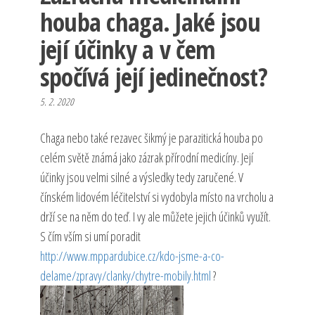
houba chaga. Jaké jsou
její účinky a v čem
spočívá její jedinečnost?
5. 2. 2020
Chaga nebo také rezavec šikmý je parazitická houba po
celém světě známá jako zázrak přírodní medicíny. Její
účinky jsou velmi silné a výsledky tedy zaručené. V
čínském lidovém léčitelství si vydobyla místo na vrcholu a
drží se na něm do teď. I vy ale můžete jejich účinků využít.
S čím vším si umí poradit
http://www.mppardubice.cz/kdo-jsme-a-co-
delame/zpravy/clanky/chytre-mobily.html
?