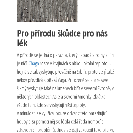
Pro přírodu škůdce pro nás
lék
V přírodě se jedná o parazita, který napadá stromy a tím
je ničí.
Chaga
roste v krajinách s nízkou okolní teplotou,
hojně se tak vyskytuje převážně na Sibiři, proto se jí také
někdy přezdívá sibiřská čaga. Přirozeně se ale rezavec
šikmý vyskytuje také na kmenech bříz v severní Evropě, v
některých oblastech Asie a severní Ameriky. Zkrátka
všude tam, kde se vyskytují nižší teploty.
V minulosti se využíval pouze odvar z této parazitující
houby a za pomocí něj se léčila celá řada nemocí a
zdravotních problémů. Dnes se dají zakoupit také pilulky,