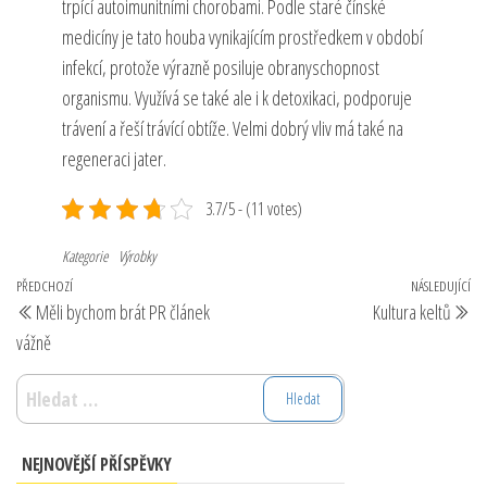
trpící autoimunitními chorobami. Podle staré čínské
medicíny je tato houba vynikajícím prostředkem v období
infekcí, protože výrazně posiluje obranyschopnost
organismu. Využívá se také ale i k detoxikaci, podporuje
trávení a řeší trávící obtíže. Velmi dobrý vliv má také na
regeneraci jater.
3.7/5 - (11 votes)
Kategorie
Výrobky
Navigace
Předchozí
PŘEDCHOZÍ
NÁSLEDUJÍCÍ
Ná
Měli bychom brát PR článek
Kultura keltů
pro
příspěvek
př
vážně
příspěvek
Vyhledávání
NEJNOVĚJŠÍ PŘÍSPĚVKY