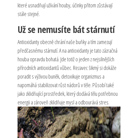
které usnadňují užívání houby, účinky přitom zůstávají
stále stejné.
Už se nemusíte bát stárnutí
Antioxidanty obecně chrání naše buňky a tím zamezují
předčasnému stárnutí. A na antioxidanty je tato zázračná
houba opravdu bohatá. Jde totiž o jeden z nejsilnějších
přírodních antioxidantů vůbec. Rezavec šikmý si dokáže
poradit s výživou buněk, detoxikuje organizmus a
napomáhá stabilizovat růst nádorů v těle. Působí také
jako zklidňující prostředek, který dodává tělu potřebnou
energii a zároveň zklidňuje mysl a odbourává stres.