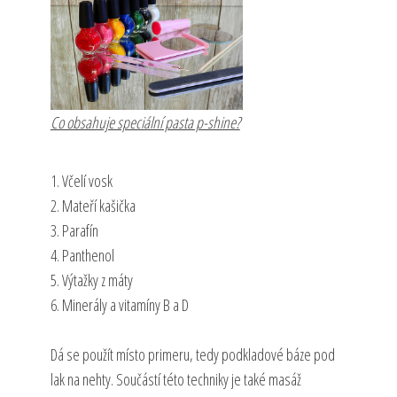
Co obsahuje speciální pasta p-shine?
1. Včelí vosk
2. Mateří kašička
3. Parafín
4. Panthenol
5. Výtažky z máty
6. Minerály a vitamíny B a D
Dá se použít místo primeru, tedy podkladové báze pod
lak na nehty. Součástí této techniky je také masáž