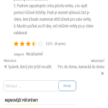
5. Pudrem zapudrujete celou plochu nehtu, a to opět
pomocí růžové leštičky. Pudr je vlastně výživová část p-
shine, která bude znamenat větší účinek pro vaše nehty.
6. Musíte počkat asi tři dny, než můžete nehty po p-shine
nalakovat.
3.5/5 - (8 votes)
Nezařazené
Kategorie
Navigace
Předchozí
PŘEDCHOZÍ
NÁSLEDUJÍCÍ
Ná
Spánek, který jste ještě nezažili
Pes do domu, kamarád do domu
pro
příspěvek
př
příspěvek
Vyhledávání
NEJNOVĚJŠÍ PŘÍSPĚVKY