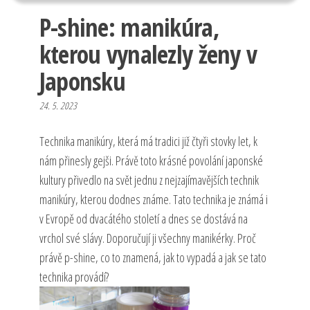
P-shine: manikúra,
kterou vynalezly ženy v
Japonsku
24. 5. 2023
Technika manikúry, která má tradici již čtyři stovky let, k
nám přinesly gejši. Právě toto krásné povolání japonské
kultury přivedlo na svět jednu z nejzajímavějších technik
manikúry, kterou dodnes známe. Tato technika je známá i
v Evropě od dvacátého století a dnes se dostává na
vrchol své slávy. Doporučují ji všechny manikérky. Proč
právě p-shine, co to znamená, jak to vypadá a jak se tato
technika provádí?