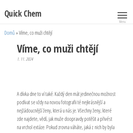
Přeskočit
Quick Chem
na
obsah
Menu
Domů
»
Víme, co muži chtějí
Víme, co muži chtějí
1. 11. 2024
A
dívka dne
to ví také. Každý den mát jedinečnou možnost
podívat se vždy na novou fotografii té nejkrásnější a
nejžádoucnější ženy, která u nás je. Všechny ženy, které
zde najdete, vědí, jak muže doopravdy potěšit a přivést
na vrchol extáze. Pokud zrovna váháte, jaká z nich by byla