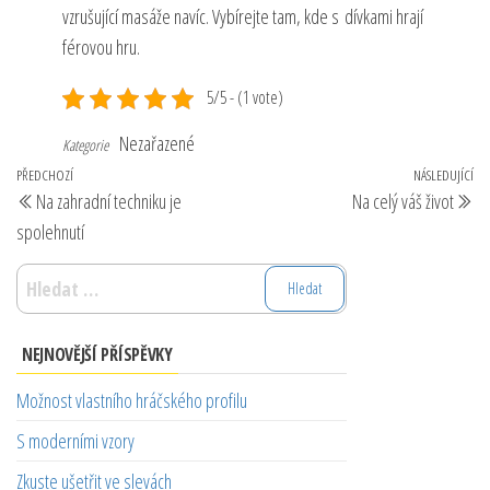
vzrušující masáže navíc. Vybírejte tam, kde s dívkami hrají
férovou hru.
5/5 - (1 vote)
Nezařazené
Kategorie
Navigace
Předchozí
PŘEDCHOZÍ
NÁSLEDUJÍCÍ
Ná
Na zahradní techniku je
Na celý váš život
pro
příspěvek
př
spolehnutí
příspěvek
Vyhledávání
NEJNOVĚJŠÍ PŘÍSPĚVKY
Možnost vlastního hráčského profilu
S moderními vzory
Zkuste ušetřit ve slevách