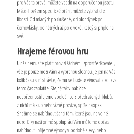
pro Vás ta pravá, můžete vsadit na doporučenou jistotu.
Máte-li ovšem specifické přání, můžete vybírat dle
libosti. Od mladých po zkušené, od blondýnek po
černovlásky, od něžných až po divoké, každý si přijde na
své.
Hrajeme férovou hru
U nás nemusíte platit provizi žádnému zprostředkovateli,
vše je pouze mezi Vámi a vybranou slečnou. Je jen na Vás,
kolik času s ní strávíte, čemu se budete věnovat a kolik za
tento čas zaplatíte. Stejně tak v nabídce
neupřednostňujeme společnice z předražených klubů,
z nichž má klub nehorázné provize, spíše naopak.
Snažíme se nabídnout šanci těm, které jsou na volné
noze. Díky naší přímé spolupráci Vám můžeme občas
nabídnout i příjemné výhody v podobě slevy, nebo