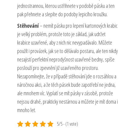
jednostrannou, kterou ustřihnete v podobě pásku a ten
pak přehnete a slepíte do podoby lepicího kroužku.
Stěhování
– nemít pásku pro lepení kartonových krabic
je velký problém, protože toto je základ, jak udržet
krabice uzavřené, aby z nich nic nevypadávalo. Můžete
použít i provázek, jak se to dělávalo postaru, ale ten nikdy
nezajistí perfektní neprodyšnost uzavřené bedny, spíše
poslouží pro zpevnění již uzavřeného prostoru.
Nezapomínejte, že v případě stěhování jde o rozsáhlou a
náročnou akci, a že těch pásek bude zapotřebí ne jedna,
ale mnohem víc. Vyplatí se mít pásky v zásobě, protože
nejsou drahé, prakticky nestárnou a můžete je mít doma i
mnoho let.
5/5 - (1 vote)