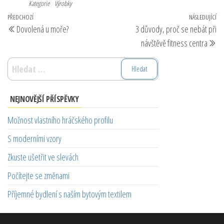
Kategorie
Výrobky
Navigace
Předchozí
PŘEDCHOZÍ
NÁSLEDUJÍCÍ
Ná
Dovolená u moře?
3 důvody, proč se nebát při
pro
příspěvek
př
návštěvě fitness centra
příspěvek
Vyhledávání
NEJNOVĚJŠÍ PŘÍSPĚVKY
Možnost vlastního hráčského profilu
S moderními vzory
Zkuste ušetřit ve slevách
Počítejte se změnami
Příjemné bydlení s naším bytovým textilem