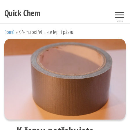
Přeskočit
Quick Chem
na
obsah
Menu
Domů
»
K čemu potřebujete lepicí pásku