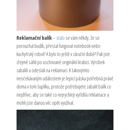
Reklamační balík
–
stalo
se vám někdy, že se
porouchal budík, přestal fungovat notebook nebo
kuchyňský robot? A bylo to ještě v záruční době? Pak jste
zřejmě sáhli po uschované originální krabici. Výrobek
zabalili a odeslali na reklamaci. K takovýmto
neočekávaným událostem je lepicí páska potřebná právě
doma v tom šuplíku, protože potřebujete zabalit balík co
nejdříve, aby se také co nejrychleji vyřídila reklamace a
mohli jste danou věc opět využívat.