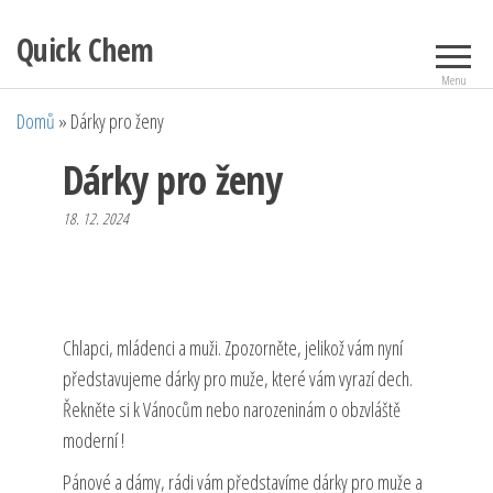
Přeskočit
Quick Chem
na
obsah
Menu
Domů
»
Dárky pro ženy
Dárky pro ženy
18. 12. 2024
Chlapci, mládenci a muži. Zpozorněte, jelikož vám nyní
představujeme dárky pro muže, které vám vyrazí dech.
Řekněte si k Vánocům nebo narozeninám o obzvláště
moderní !
Pánové a dámy, rádi vám představíme dárky pro muže a